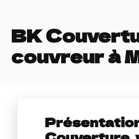
BK Couvertur
couvreur à M
Présentatio
Couverture, 