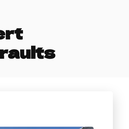
ert
raults