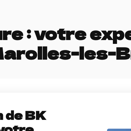
e : votre exp
arolles-les-B
n de BK
votre